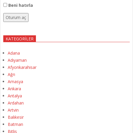
Beni hatırla
Oturum aç
KATEGORILER
Adana
Adıyaman
Afyonkarahisar
Ağrı
Amasya
Ankara
Antalya
Ardahan
Artvin
Balıkesir
Batman
Bitlis