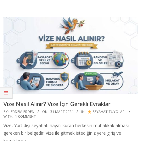
Vize Nasıl Alınır? Vize İçin Gerekli Evraklar
2024-
BY:
ERDEM ERDEN
ON:
31 MART 2024
IN:
SEYAHAT TÜYOLARI
WITH:
1 COMMENT
03-
Vize, Yurt dışı seyahati hayali kuran herkesin muhakkak alması
31
gereken bir belgedir. Vize ile gitmek istediğiniz yere giriş ve
konaklama