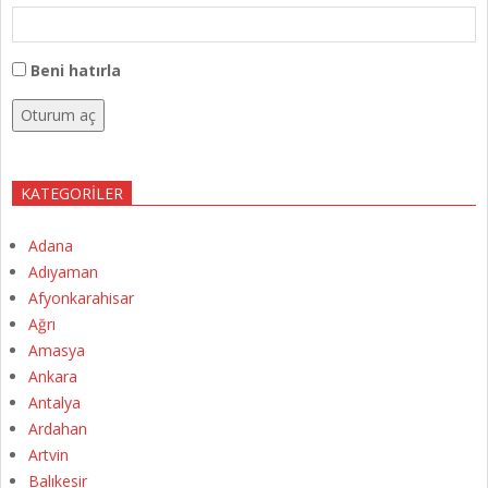
Beni hatırla
Oturum aç
KATEGORILER
Adana
Adıyaman
Afyonkarahisar
Ağrı
Amasya
Ankara
Antalya
Ardahan
Artvin
Balıkesir