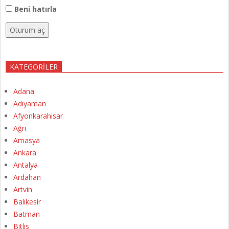
Beni hatırla
Oturum aç
KATEGORILER
Adana
Adıyaman
Afyonkarahisar
Ağrı
Amasya
Ankara
Antalya
Ardahan
Artvin
Balıkesir
Batman
Bitlis