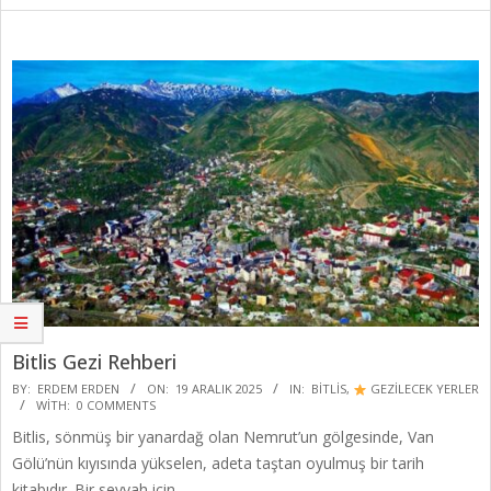
Bitlis Gezi Rehberi
2025-
BY:
ERDEM ERDEN
ON:
19 ARALIK 2025
IN:
BITLIS
,
GEZİLECEK YERLER
WITH:
0 COMMENTS
12-
Bitlis, sönmüş bir yanardağ olan Nemrut’un gölgesinde, Van
19
Gölü’nün kıyısında yükselen, adeta taştan oyulmuş bir tarih
kitabıdır. Bir seyyah için