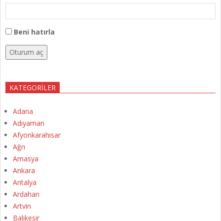
Beni hatırla
Oturum aç
KATEGORILER
Adana
Adıyaman
Afyonkarahisar
Ağrı
Amasya
Ankara
Antalya
Ardahan
Artvin
Balıkesir