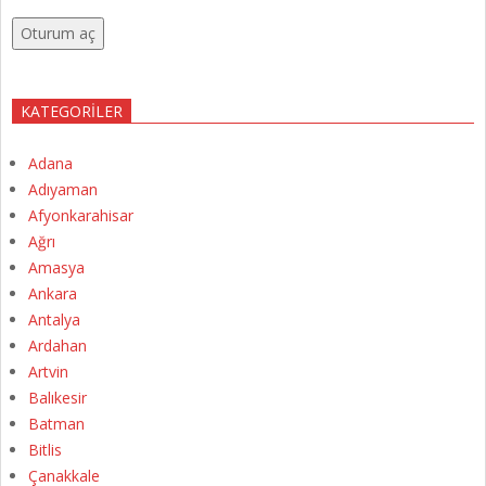
Oturum aç
KATEGORILER
Adana
Adıyaman
Afyonkarahisar
Ağrı
Amasya
Ankara
Antalya
Ardahan
Artvin
Balıkesir
Batman
Bitlis
Çanakkale