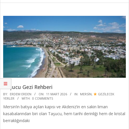
Taşucu Gezi Rehberi
2026-
BY:
ERDEM ERDEN
ON:
11 MART 2026
IN:
MERSIN
,
GEZİLECEK
YERLER
WITH:
0 COMMENTS
03-
Mersin’in batıya açılan kapısı ve Akdeniz’in en sakin liman
11
kasabalarından biri olan Taşucu, hem tarihi derinliği hem de kristal
berraklığındaki