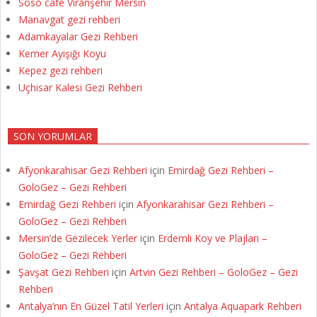
Soso cafe Viranşehir Mersin
Manavgat gezi rehberi
Adamkayalar Gezi Rehberi
Kemer Ayışığı Koyu
Kepez gezi rehberi
Uçhisar Kalesi Gezi Rehberi
SON YORUMLAR
Afyonkarahisar Gezi Rehberi
için
Emirdağ Gezi Rehberi –
GoloGez – Gezi Rehberi
Emirdağ Gezi Rehberi
için
Afyonkarahisar Gezi Rehberi –
GoloGez – Gezi Rehberi
Mersin’de Gezilecek Yerler
için
Erdemli Koy ve Plajları –
GoloGez – Gezi Rehberi
Şavşat Gezi Rehberi
için
Artvin Gezi Rehberi – GoloGez – Gezi
Rehberi
Antalya’nın En Güzel Tatil Yerleri
için
Antalya Aquapark Rehberi