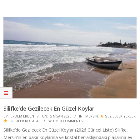
Silifke’de Gezilecek En Güzel Koylar
2026-
BY:
ERDEM ERDEN
ON:
5 NISAN 2026
IN:
MERSIN
,
GEZİLECEK YERLER
,
POPÜLER ROTALAR
WITH:
0 COMMENTS
04-
Silifke’de Gezilecek En Güzel Koylar (2026 Güncel Liste) Silifke,
05
Mersin’in en bakir koylarına ve kristal berraklığındaki plajlarına ev