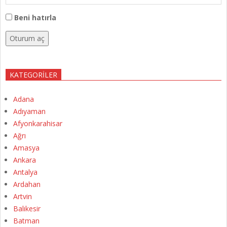
Beni hatırla
Oturum aç
KATEGORILER
Adana
Adıyaman
Afyonkarahisar
Ağrı
Amasya
Ankara
Antalya
Ardahan
Artvin
Balıkesir
Batman