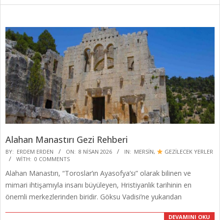
Alahan Manastırı Gezi Rehberi
2026-
BY:
ERDEM ERDEN
ON:
8 NISAN 2026
IN:
MERSIN
,
GEZİLECEK YERLER
WITH:
0 COMMENTS
04-
Alahan Manastırı, “Toroslar’ın Ayasofya’sı” olarak bilinen ve
08
mimari ihtişamıyla insanı büyüleyen, Hristiyanlık tarihinin en
önemli merkezlerinden biridir. Göksu Vadisi’ne yukarıdan
DEVAMINI OKU