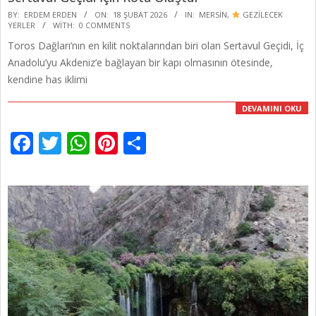
2026-
BY:
ERDEM ERDEN
ON:
18 ŞUBAT 2026
IN:
MERSIN
,
GEZİLECEK
YERLER
WITH:
0 COMMENTS
02-
Toros Dağları’nın en kilit noktalarından biri olan Sertavul Geçidi, İç
18
Anadolu’yu Akdeniz’e bağlayan bir kapı olmasının ötesinde,
kendine has iklimi
DEVAMINI OKU
Facebook
Twitter
WhatsApp
Pinterest
Share