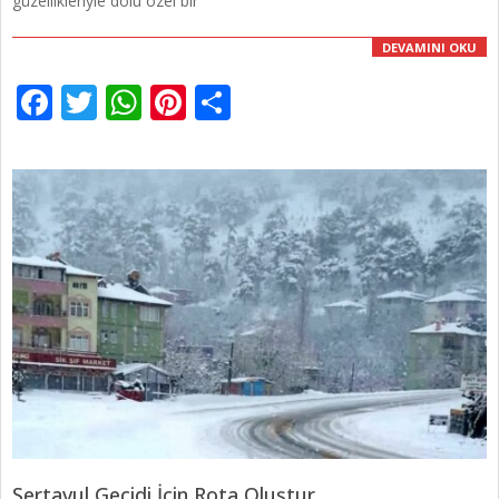
güzellikleriyle dolu özel bir
DEVAMINI OKU
Facebook
Twitter
WhatsApp
Pinterest
Share
Sertavul Geçidi İçin Rota Oluştur