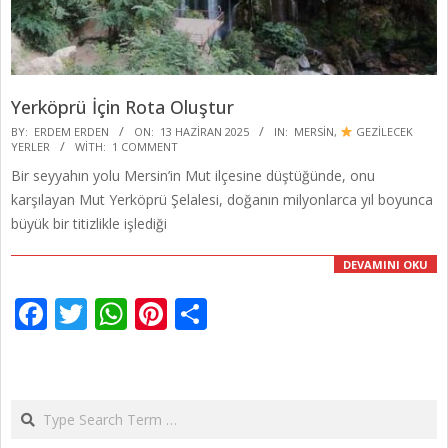
Yerköprü İçin Rota Oluştur
2025-
BY:
ERDEM ERDEN
ON:
13 HAZIRAN 2025
IN:
MERSIN
,
GEZİLECEK
YERLER
WITH:
1 COMMENT
06-
Bir seyyahın yolu Mersin’in Mut ilçesine düştüğünde, onu
13
karşılayan Mut Yerköprü Şelalesi, doğanın milyonlarca yıl boyunca
büyük bir titizlikle işlediği
DEVAMINI OKU
Facebook
Twitter
WhatsApp
Pinterest
Share
Search