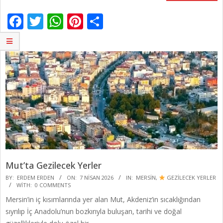
Facebook
Twitter
WhatsApp
Pinterest
Share
Mut’ta Gezilecek Yerler
2026-
BY:
ERDEM ERDEN
ON:
7 NISAN 2026
IN:
MERSIN
,
GEZİLECEK YERLER
WITH:
0 COMMENTS
04-
Mersin’in iç kısımlarında yer alan Mut, Akdeniz’in sıcaklığından
07
sıyrılıp İç Anadolu’nun bozkırıyla buluşan, tarihi ve doğal