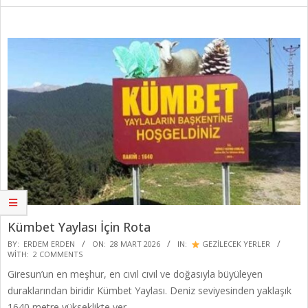
Kümbet Yaylası İçin Rota
2026-
BY:
ERDEM ERDEN
ON:
28 MART 2026
IN:
GEZİLECEK YERLER
WITH:
2 COMMENTS
03-
Giresun’un en meşhur, en cıvıl cıvıl ve doğasıyla büyüleyen
28
duraklarından biridir Kümbet Yaylası. Deniz seviyesinden yaklaşık
1640 metre yükseklikte yer