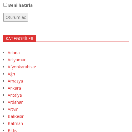
Beni hatırla
Oturum aç
KATEGORILER
Adana
Adıyaman
Afyonkarahisar
Ağrı
Amasya
Ankara
Antalya
Ardahan
Artvin
Balıkesir
Batman
Bitlis