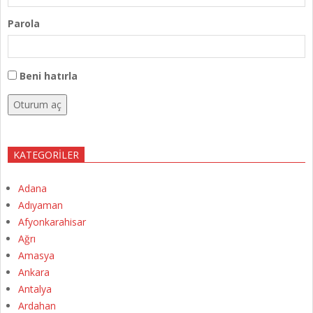
Parola
Beni hatırla
Oturum aç
KATEGORILER
Adana
Adıyaman
Afyonkarahisar
Ağrı
Amasya
Ankara
Antalya
Ardahan