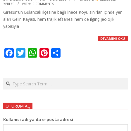
YERLER
WITH:
0 COMMENTS
01-
Giresun’un Bulancak ilçesine bağlı İnece Köyü sınırları içinde yer
01
alan Gelin Kayası, hem trajik efsanesi hem de ilginç jeolojik
yapısıyla
DEVAMINI OKU
Facebook
Twitter
WhatsApp
Pinterest
Share
Search
OTURUM AÇ
Kullanıcı adı ya da e-posta adresi