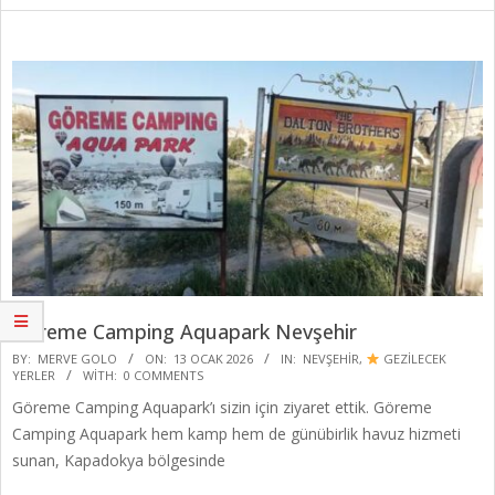
Göreme Camping Aquapark Nevşehir
2026-
BY:
MERVE GOLO
ON:
13 OCAK 2026
IN:
NEVŞEHIR
,
GEZİLECEK
YERLER
WITH:
0 COMMENTS
01-
Göreme Camping Aquapark’ı sizin için ziyaret ettik. Göreme
13
Camping Aquapark hem kamp hem de günübirlik havuz hizmeti
sunan, Kapadokya bölgesinde