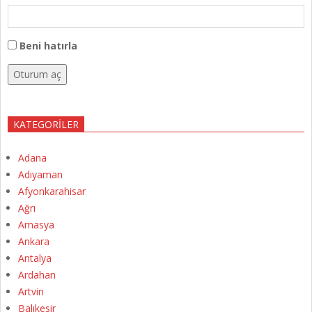
Beni hatırla
Oturum aç
KATEGORILER
Adana
Adıyaman
Afyonkarahisar
Ağrı
Amasya
Ankara
Antalya
Ardahan
Artvin
Balıkesir