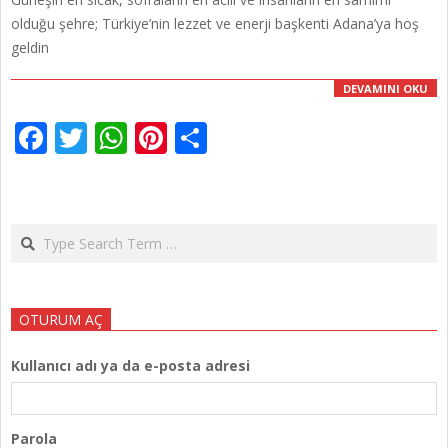
03
olduğu şehre; Türkiye’nin lezzet ve enerji başkenti Adana’ya hoş
geldin
DEVAMINI OKU
Facebook
Twitter
WhatsApp
Pinterest
Share
Search
OTURUM AÇ
Kullanıcı adı ya da e-posta adresi
Parola