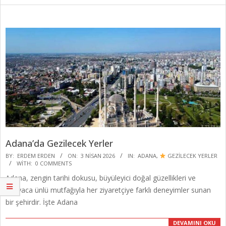
Adana’da Gezilecek Yerler
2026-
BY:
ERDEM ERDEN
ON:
3 NISAN 2026
IN:
ADANA
,
GEZİLECEK YERLER
WITH:
0 COMMENTS
04-
Adana, zengin tarihi dokusu, büyüleyici doğal güzellikleri ve
03
dünyaca ünlü mutfağıyla her ziyaretçiye farklı deneyimler sunan
bir şehirdir. İşte Adana
DEVAMINI OKU