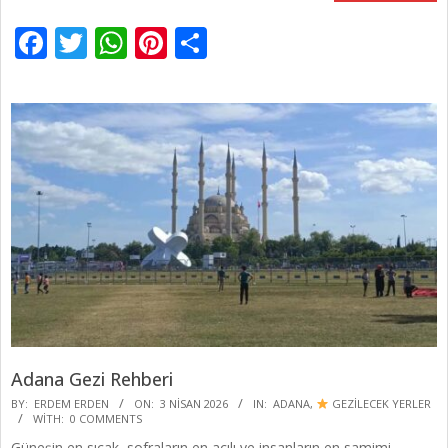
Facebook
Twitter
WhatsApp
Pinterest
Share
Adana Gezi Rehberi
2026-
BY:
ERDEM ERDEN
ON:
3 NISAN 2026
IN:
ADANA
,
GEZİLECEK YERLER
WITH:
0 COMMENTS
04-
Güneşin en sıcak, sofraların en acılı ve insanların en samimi